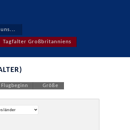
uns...
Tagfalter Großbritanniens
ALTER)
Flugbeginn
Größe