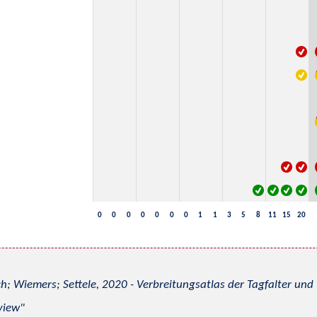
0
0
0
0
0
0
0
1
1
3
5
8
11
15
20
h; Wiemers; Settele, 2020 - Verbreitungsatlas der Tagfalter u
view