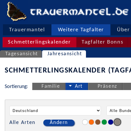
Trauermantel
Weitere Tagfalter
Über 
Schmetterlingskalender
Tagfalter Bonns
Tagesansicht
Jahresansicht
SCHMETTERLINGSKALENDER (TAGF
Familie
Art
Präsenz
Sortierung:
Alle Arten
Ändern