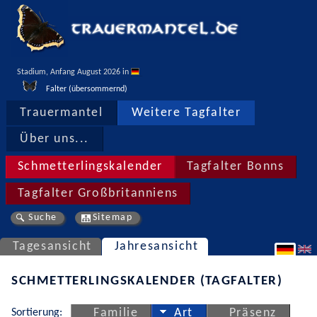
Stadium, Anfang August 2026 in 
Falter (übersommernd)
Trauermantel
Weitere Tagfalter
Über uns...
Schmetterlingskalender
Tagfalter Bonns
Tagfalter Großbritanniens
Suche
Sitemap
Tagesansicht
Jahresansicht
SCHMETTERLINGSKALENDER (TAGFALTER)
Sortierung:
Familie
Art
Präsenz