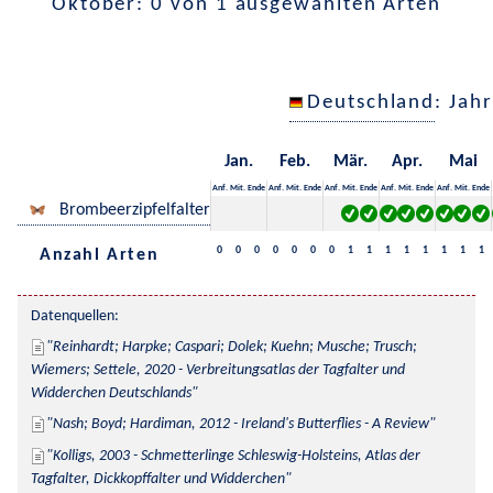
Oktober: 0 von 1 ausgewählten Arten
Deutschland
: Jah
Jan.
Feb.
Mär.
Apr.
Mai
Anf.
Mit.
Ende
Anf.
Mit.
Ende
Anf.
Mit.
Ende
Anf.
Mit.
Ende
Anf.
Mit.
Ende
Brombeerzipfelfalter
0
0
0
0
0
0
0
1
1
1
1
1
1
1
1
Anzahl Arten
Datenquellen:
Reinhardt; Harpke; Caspari; Dolek; Kuehn; Musche; Trusch; 
Wiemers; Settele, 2020 - Verbreitungsatlas der Tagfalter und 
Widderchen Deutschlands
Nash; Boyd; Hardiman, 2012 - Ireland's Butterflies - A Review
Kolligs, 2003 - Schmetterlinge Schleswig-Holsteins, Atlas der 
Tagfalter, Dickkopffalter und Widderchen