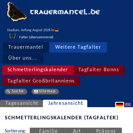
Stadium, Anfang August 2026 in 
Falter (übersommernd)
Trauermantel
Weitere Tagfalter
Über uns...
Schmetterlingskalender
Tagfalter Bonns
Tagfalter Großbritanniens
Suche
Sitemap
Tagesansicht
Jahresansicht
SCHMETTERLINGSKALENDER (TAGFALTER)
Sortierung:
Familie
Art
Präsenz