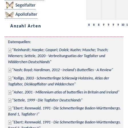
Segelfalter
Apollofalter
8
8
8
9
9
9
9
10
1
Anzahl Arten
Datenquellen:
Reinhardt; Harpke; Caspari; Dolek; Kuehn; Musche; Trusch; 
Wiemers; Settele, 2020 - Verbreitungsatlas der Tagfalter und 
Widderchen Deutschlands
Nash; Boyd; Hardiman, 2012 - Ireland's Butterflies - A Review
Kolligs, 2003 - Schmetterlinge Schleswig-Holsteins, Atlas der 
Tagfalter, Dickkopffalter und Widderchen
Asher, 2001 - Millennium atlas of butterflies in Britain and Ireland
Settele, 1999 - Die Tagfalter Deutschlands
Ebert; Rennwald, 1991 - Die Schmetterlinge Baden-Württembergs. 
Band 1, Tagfalter I
Ebert; Rennwald, 1991 - Die Schmetterlinge Baden-Württembergs. 