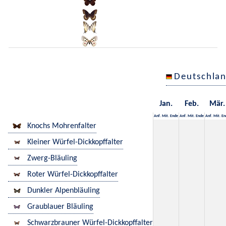
Deutschla
Jan.
Feb.
Mär.
Anf.
Mit.
Ende
Anf.
Mit.
Ende
Anf.
Mit.
En
Knochs Mohrenfalter
Kleiner Würfel-Dickkopffalter
Zwerg-Bläuling
Roter Würfel-Dickkopffalter
Dunkler Alpenbläuling
Graublauer Bläuling
Schwarzbrauner Würfel-Dickkopffalter