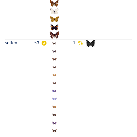
selten
53
1