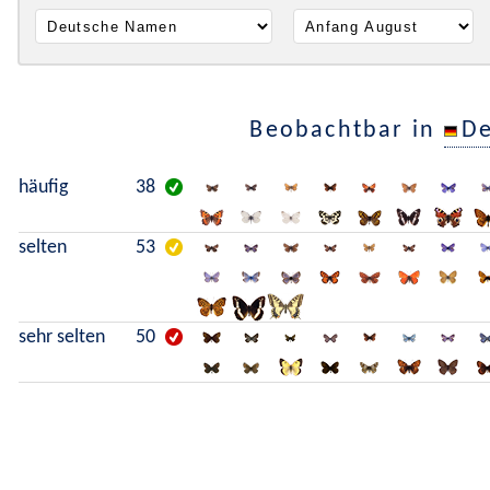
Beobachtbar in
De
häufig
38
selten
53
sehr selten
50