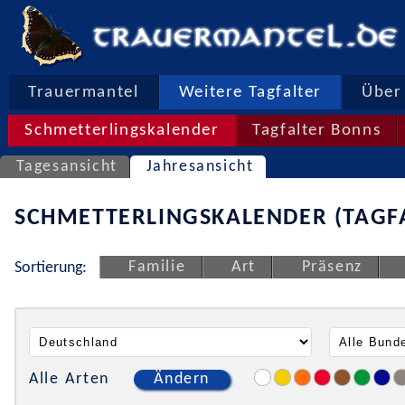
Trauermantel
Weitere Tagfalter
Über 
Schmetterlingskalender
Tagfalter Bonns
Tagesansicht
Jahresansicht
SCHMETTERLINGSKALENDER (TAGF
Familie
Art
Präsenz
Sortierung:
Alle Arten
Ändern