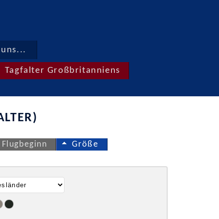
uns...
Tagfalter Großbritanniens
ALTER)
Flugbeginn
Größe