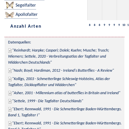
Segelfalter
Apollofalter
8
8
8
9
9
9
9
10
1
Anzahl Arten
Datenquellen:
Reinhardt; Harpke; Caspari; Dolek; Kuehn; Musche; Trusch; 
Wiemers; Settele, 2020 - Verbreitungsatlas der Tagfalter und 
Widderchen Deutschlands
Nash; Boyd; Hardiman, 2012 - Ireland's Butterflies - A Review
Kolligs, 2003 - Schmetterlinge Schleswig-Holsteins, Atlas der 
Tagfalter, Dickkopffalter und Widderchen
Asher, 2001 - Millennium atlas of butterflies in Britain and Ireland
Settele, 1999 - Die Tagfalter Deutschlands
Ebert; Rennwald, 1991 - Die Schmetterlinge Baden-Württembergs. 
Band 1, Tagfalter I
Ebert; Rennwald, 1991 - Die Schmetterlinge Baden-Württembergs. 