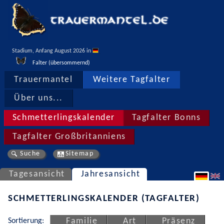
Stadium, Anfang August 2026 in 
Falter (übersommernd)
Trauermantel
Weitere Tagfalter
Über uns...
Schmetterlingskalender
Tagfalter Bonns
Tagfalter Großbritanniens
Suche
Sitemap
Tagesansicht
Jahresansicht
SCHMETTERLINGSKALENDER (TAGFALTER)
Sortierung:
Familie
Art
Präsenz