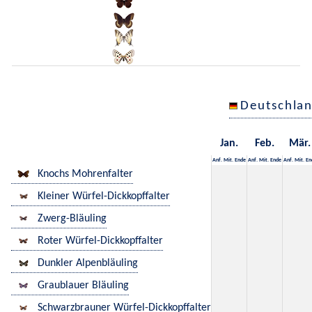
Deutschla
Jan.
Feb.
Mär.
Anf.
Mit.
Ende
Anf.
Mit.
Ende
Anf.
Mit.
En
Knochs Mohrenfalter
Kleiner Würfel-Dickkopffalter
Zwerg-Bläuling
Roter Würfel-Dickkopffalter
Dunkler Alpenbläuling
Graublauer Bläuling
Schwarzbrauner Würfel-Dickkopffalter