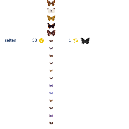
selten
53
1