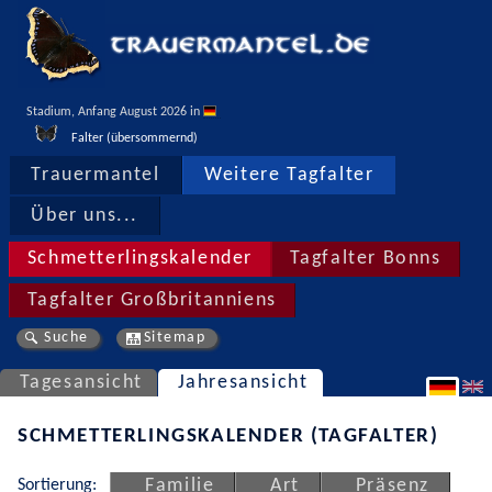
Stadium, Anfang August 2026 in 
Falter (übersommernd)
Trauermantel
Weitere Tagfalter
Über uns...
Schmetterlingskalender
Tagfalter Bonns
Tagfalter Großbritanniens
Suche
Sitemap
Tagesansicht
Jahresansicht
SCHMETTERLINGSKALENDER (TAGFALTER)
Sortierung:
Familie
Art
Präsenz