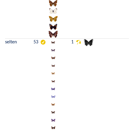
selten
53
1