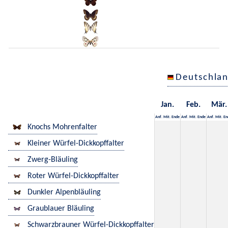
Deutschla
Jan.
Feb.
Mär.
Anf.
Mit.
Ende
Anf.
Mit.
Ende
Anf.
Mit.
En
Knochs Mohrenfalter
Kleiner Würfel-Dickkopffalter
Zwerg-Bläuling
Roter Würfel-Dickkopffalter
Dunkler Alpenbläuling
Graublauer Bläuling
Schwarzbrauner Würfel-Dickkopffalter