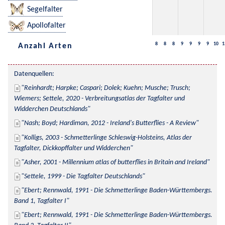
Segelfalter
Apollofalter
8
8
8
9
9
9
9
10
1
Anzahl Arten
Datenquellen:
Reinhardt; Harpke; Caspari; Dolek; Kuehn; Musche; Trusch; 
Wiemers; Settele, 2020 - Verbreitungsatlas der Tagfalter und 
Widderchen Deutschlands
Nash; Boyd; Hardiman, 2012 - Ireland's Butterflies - A Review
Kolligs, 2003 - Schmetterlinge Schleswig-Holsteins, Atlas der 
Tagfalter, Dickkopffalter und Widderchen
Asher, 2001 - Millennium atlas of butterflies in Britain and Ireland
Settele, 1999 - Die Tagfalter Deutschlands
Ebert; Rennwald, 1991 - Die Schmetterlinge Baden-Württembergs. 
Band 1, Tagfalter I
Ebert; Rennwald, 1991 - Die Schmetterlinge Baden-Württembergs. 