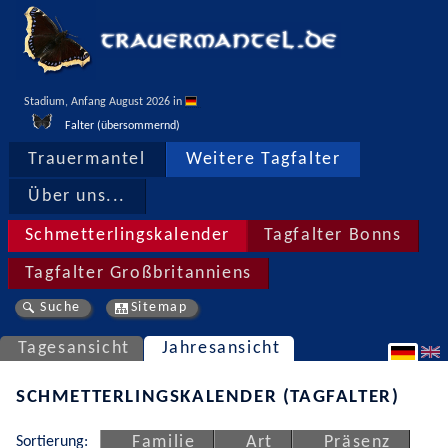
Stadium, Anfang August 2026 in 
Falter (übersommernd)
Trauermantel
Weitere Tagfalter
Über uns...
Schmetterlingskalender
Tagfalter Bonns
Tagfalter Großbritanniens
Suche
Sitemap
Tagesansicht
Jahresansicht
SCHMETTERLINGSKALENDER (TAGFALTER)
Sortierung:
Familie
Art
Präsenz