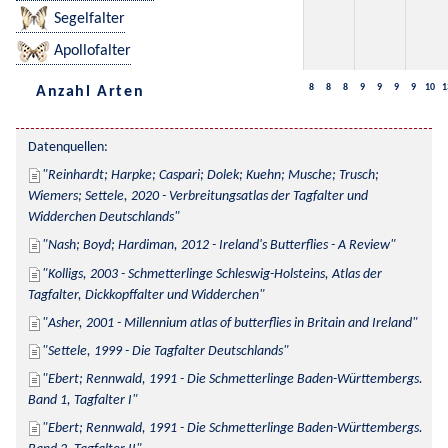
Segelfalter
Apollofalter
8
8
8
9
9
9
9
10
1
Anzahl Arten
Datenquellen:
Reinhardt; Harpke; Caspari; Dolek; Kuehn; Musche; Trusch; 
Wiemers; Settele, 2020 - Verbreitungsatlas der Tagfalter und 
Widderchen Deutschlands
Nash; Boyd; Hardiman, 2012 - Ireland's Butterflies - A Review
Kolligs, 2003 - Schmetterlinge Schleswig-Holsteins, Atlas der 
Tagfalter, Dickkopffalter und Widderchen
Asher, 2001 - Millennium atlas of butterflies in Britain and Ireland
Settele, 1999 - Die Tagfalter Deutschlands
Ebert; Rennwald, 1991 - Die Schmetterlinge Baden-Württembergs. 
Band 1, Tagfalter I
Ebert; Rennwald, 1991 - Die Schmetterlinge Baden-Württembergs. 