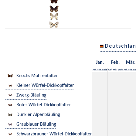
Deutschla
Jan.
Feb.
Mär.
Anf.
Mit.
Ende
Anf.
Mit.
Ende
Anf.
Mit.
En
Knochs Mohrenfalter
Kleiner Würfel-Dickkopffalter
Zwerg-Bläuling
Roter Würfel-Dickkopffalter
Dunkler Alpenbläuling
Graublauer Bläuling
Schwarzbrauner Würfel-Dickkopffalter