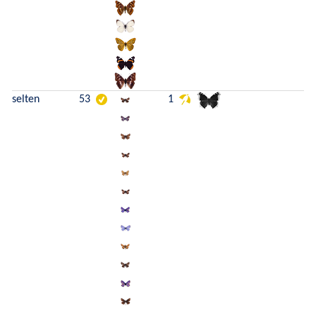
selten
53
1