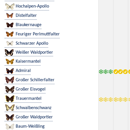
Hochalpen-Apollo
Distelfalter
Blaukernauge
Feuriger Perlmuttfalter
Schwarzer Apollo
Weißer Waldportier
Kaisermantel
Admiral
Großer Schillerfalter
Großer Eisvogel
Trauermantel
Schwalbenschwanz
Großer Waldportier
Baum-Weißling