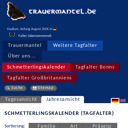
Stadium, Anfang August 2026 in 
Falter (übersommernd)
Trauermantel
Weitere Tagfalter
Über uns...
Schmetterlingskalender
Tagfalter Bonns
Tagfalter Großbritanniens
Suche
Sitemap
Tagesansicht
Jahresansicht
SCHMETTERLINGSKALENDER (TAGFALTER)
Sortierung:
Familie
Art
Präsenz