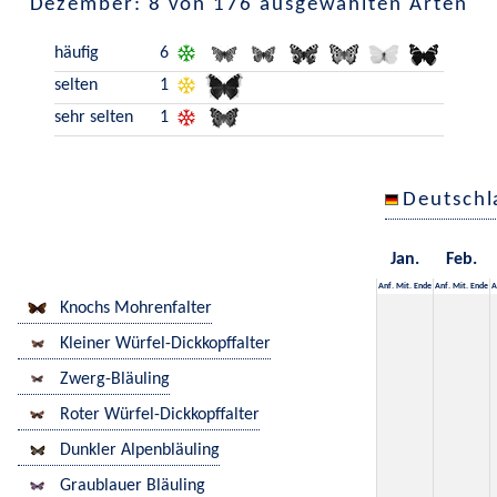
Dezember: 8 von 176 ausgewählten Arten
häufig
6
selten
1
sehr selten
1
Deutschl
Jan.
Feb.
Anf.
Mit.
Ende
Anf.
Mit.
Ende
A
Knochs Mohrenfalter
Kleiner Würfel-Dickkopffalter
Zwerg-Bläuling
Roter Würfel-Dickkopffalter
Dunkler Alpenbläuling
Graublauer Bläuling