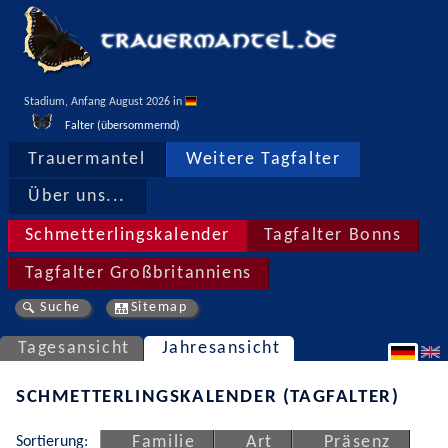
Stadium, Anfang August 2026 in 
Falter (übersommernd)
Trauermantel
Weitere Tagfalter
Über uns...
Schmetterlingskalender
Tagfalter Bonns
Tagfalter Großbritanniens
Suche
Sitemap
Tagesansicht
Jahresansicht
SCHMETTERLINGSKALENDER (TAGFALTER)
Sortierung:
Familie
Art
Präsenz