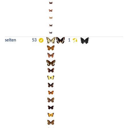
selten
53
1