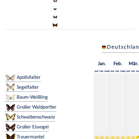
Deutschla
Jan.
Feb.
Mär.
Anf.
Mit.
Ende
Anf.
Mit.
Ende
Anf.
Mit.
En
Apollofalter
Segelfalter
Baum-Weißling
Großer Waldportier
Schwalbenschwanz
Großer Eisvogel
Trauermantel