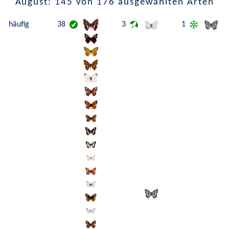
August: 145 von 176 ausgewählten Arten
häufig
38
3
1