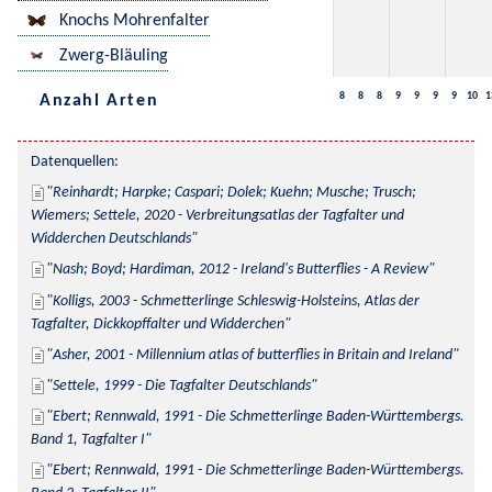
Knochs Mohrenfalter
Zwerg-Bläuling
8
8
8
9
9
9
9
10
1
Anzahl Arten
Datenquellen:
Reinhardt; Harpke; Caspari; Dolek; Kuehn; Musche; Trusch; 
Wiemers; Settele, 2020 - Verbreitungsatlas der Tagfalter und 
Widderchen Deutschlands
Nash; Boyd; Hardiman, 2012 - Ireland's Butterflies - A Review
Kolligs, 2003 - Schmetterlinge Schleswig-Holsteins, Atlas der 
Tagfalter, Dickkopffalter und Widderchen
Asher, 2001 - Millennium atlas of butterflies in Britain and Ireland
Settele, 1999 - Die Tagfalter Deutschlands
Ebert; Rennwald, 1991 - Die Schmetterlinge Baden-Württembergs. 
Band 1, Tagfalter I
Ebert; Rennwald, 1991 - Die Schmetterlinge Baden-Württembergs. 