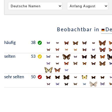
Beobachtbar in
De
häufig
38
selten
53
sehr selten
50