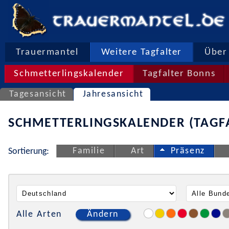
Trauermantel
Weitere Tagfalter
Über 
Schmetterlingskalender
Tagfalter Bonns
Tagesansicht
Jahresansicht
SCHMETTERLINGSKALENDER (TAGF
Familie
Art
Präsenz
Sortierung:
Alle Arten
Ändern