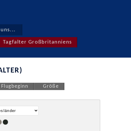
uns...
Tagfalter Großbritanniens
ALTER)
Flugbeginn
Größe