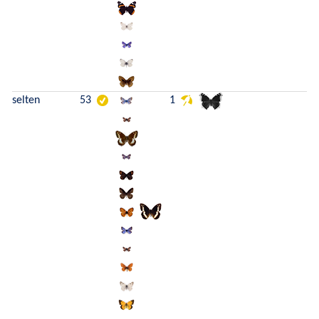
selten
53
1