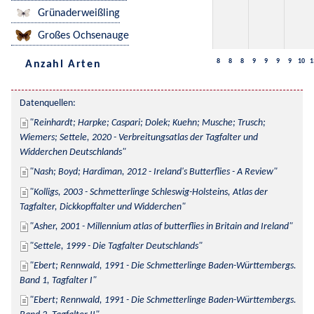
Grünaderweißling
Großes Ochsenauge
8
8
8
9
9
9
9
10
1
Anzahl Arten
Datenquellen:
Reinhardt; Harpke; Caspari; Dolek; Kuehn; Musche; Trusch; 
Wiemers; Settele, 2020 - Verbreitungsatlas der Tagfalter und 
Widderchen Deutschlands
Nash; Boyd; Hardiman, 2012 - Ireland's Butterflies - A Review
Kolligs, 2003 - Schmetterlinge Schleswig-Holsteins, Atlas der 
Tagfalter, Dickkopffalter und Widderchen
Asher, 2001 - Millennium atlas of butterflies in Britain and Ireland
Settele, 1999 - Die Tagfalter Deutschlands
Ebert; Rennwald, 1991 - Die Schmetterlinge Baden-Württembergs. 
Band 1, Tagfalter I
Ebert; Rennwald, 1991 - Die Schmetterlinge Baden-Württembergs. 