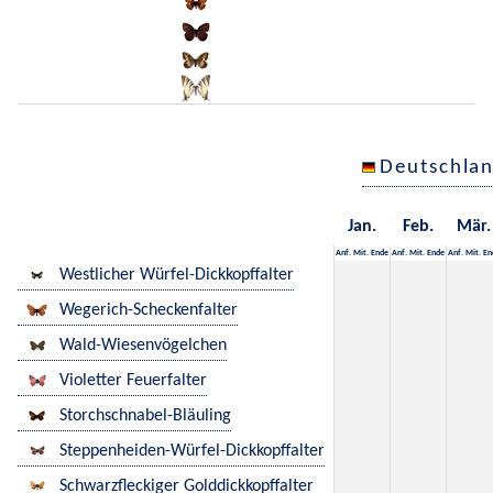
Deutschla
Jan.
Feb.
Mär.
Anf.
Mit.
Ende
Anf.
Mit.
Ende
Anf.
Mit.
En
Westlicher Würfel-Dickkopffalter
Wegerich-Scheckenfalter
Wald-Wiesenvögelchen
Violetter Feuerfalter
Storchschnabel-Bläuling
Steppenheiden-Würfel-Dickkopffalter
Schwarzfleckiger Golddickkopffalter