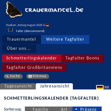
Stadium, Anfang August 2026 in 
Falter (übersommernd)
Trauermantel
Weitere Tagfalter
Über uns...
Schmetterlingskalender
Tagfalter Bonns
Tagfalter Großbritanniens
Suche
Sitemap
Tagesansicht
Jahresansicht
SCHMETTERLINGSKALENDER (TAGFALTER)
Sortierung:
Familie
Art
Präsenz