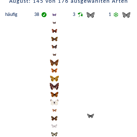
August: 145 von 176 ausgewählten Arten
häufig
38
3
1