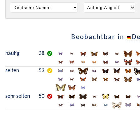
Beobachtbar in
De
häufig
38
selten
53
sehr selten
50