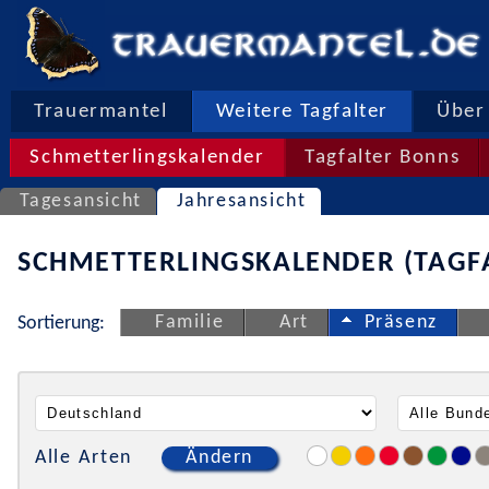
Trauermantel
Weitere Tagfalter
Über 
Schmetterlingskalender
Tagfalter Bonns
Tagesansicht
Jahresansicht
SCHMETTERLINGSKALENDER (TAGF
Familie
Art
Präsenz
Sortierung:
Alle Arten
Ändern