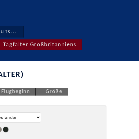
uns...
Tagfalter Großbritanniens
ALTER)
Flugbeginn
Größe