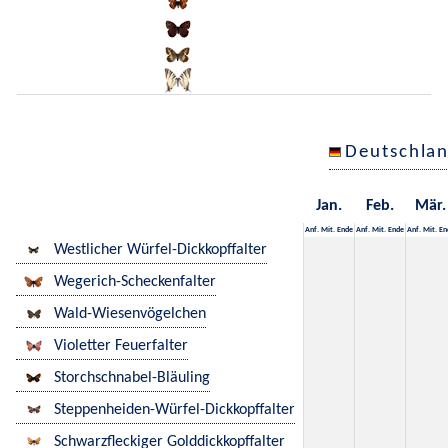
Deutschla
Jan.
Feb.
Mär.
Anf.
Mit.
Ende
Anf.
Mit.
Ende
Anf.
Mit.
En
Westlicher Würfel-Dickkopffalter
Wegerich-Scheckenfalter
Wald-Wiesenvögelchen
Violetter Feuerfalter
Storchschnabel-Bläuling
Steppenheiden-Würfel-Dickkopffalter
Schwarzfleckiger Golddickkopffalter