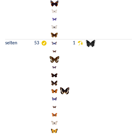
selten
53
1