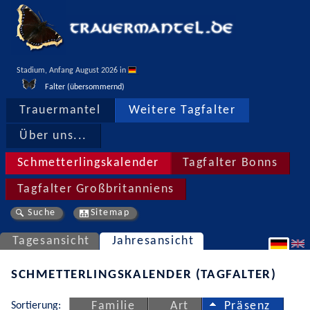
Stadium, Anfang August 2026 in 
Falter (übersommernd)
Trauermantel
Weitere Tagfalter
Über uns...
Schmetterlingskalender
Tagfalter Bonns
Tagfalter Großbritanniens
Suche
Sitemap
Tagesansicht
Jahresansicht
SCHMETTERLINGSKALENDER (TAGFALTER)
Sortierung:
Familie
Art
Präsenz