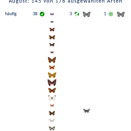
August: 145 von 176 ausgewählten Arten
häufig
38
3
1