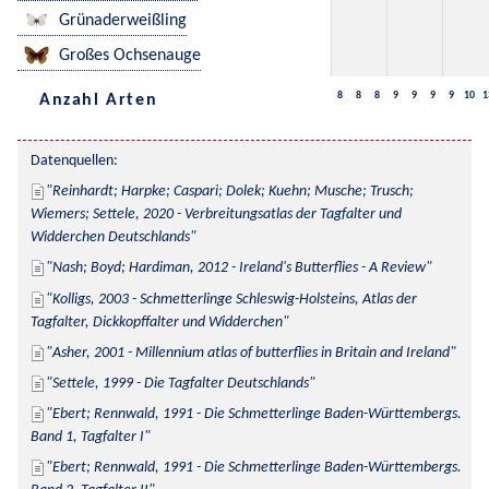
Grünaderweißling
Großes Ochsenauge
8
8
8
9
9
9
9
10
1
Anzahl Arten
Datenquellen:
Reinhardt; Harpke; Caspari; Dolek; Kuehn; Musche; Trusch; 
Wiemers; Settele, 2020 - Verbreitungsatlas der Tagfalter und 
Widderchen Deutschlands
Nash; Boyd; Hardiman, 2012 - Ireland's Butterflies - A Review
Kolligs, 2003 - Schmetterlinge Schleswig-Holsteins, Atlas der 
Tagfalter, Dickkopffalter und Widderchen
Asher, 2001 - Millennium atlas of butterflies in Britain and Ireland
Settele, 1999 - Die Tagfalter Deutschlands
Ebert; Rennwald, 1991 - Die Schmetterlinge Baden-Württembergs. 
Band 1, Tagfalter I
Ebert; Rennwald, 1991 - Die Schmetterlinge Baden-Württembergs. 