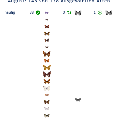
August: 145 von 176 ausgewählten Arten
häufig
38
3
1