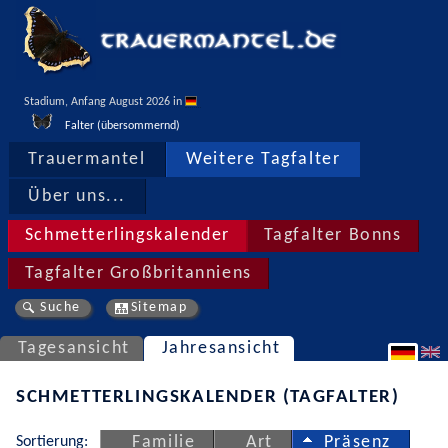
Stadium, Anfang August 2026 in 
Falter (übersommernd)
Trauermantel
Weitere Tagfalter
Über uns...
Schmetterlingskalender
Tagfalter Bonns
Tagfalter Großbritanniens
Suche
Sitemap
Tagesansicht
Jahresansicht
SCHMETTERLINGSKALENDER (TAGFALTER)
Sortierung:
Familie
Art
Präsenz