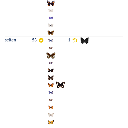
selten
53
1