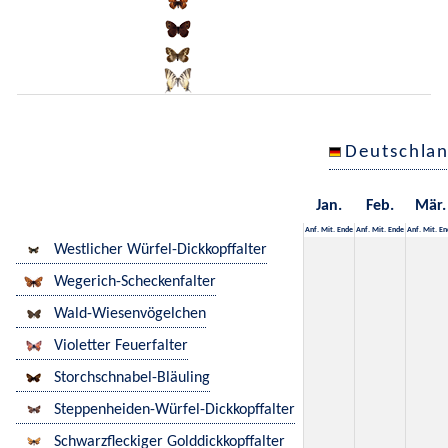
Deutschla
Jan.
Feb.
Mär.
Anf.
Mit.
Ende
Anf.
Mit.
Ende
Anf.
Mit.
En
Westlicher Würfel-Dickkopffalter
Wegerich-Scheckenfalter
Wald-Wiesenvögelchen
Violetter Feuerfalter
Storchschnabel-Bläuling
Steppenheiden-Würfel-Dickkopffalter
Schwarzfleckiger Golddickkopffalter