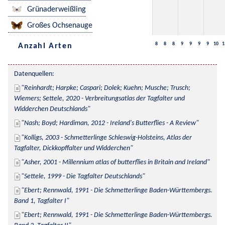
Grünaderweißling
Großes Ochsenauge
8
8
8
9
9
9
9
10
1
Anzahl Arten
Datenquellen:
Reinhardt; Harpke; Caspari; Dolek; Kuehn; Musche; Trusch; 
Wiemers; Settele, 2020 - Verbreitungsatlas der Tagfalter und 
Widderchen Deutschlands
Nash; Boyd; Hardiman, 2012 - Ireland's Butterflies - A Review
Kolligs, 2003 - Schmetterlinge Schleswig-Holsteins, Atlas der 
Tagfalter, Dickkopffalter und Widderchen
Asher, 2001 - Millennium atlas of butterflies in Britain and Ireland
Settele, 1999 - Die Tagfalter Deutschlands
Ebert; Rennwald, 1991 - Die Schmetterlinge Baden-Württembergs. 
Band 1, Tagfalter I
Ebert; Rennwald, 1991 - Die Schmetterlinge Baden-Württembergs. 