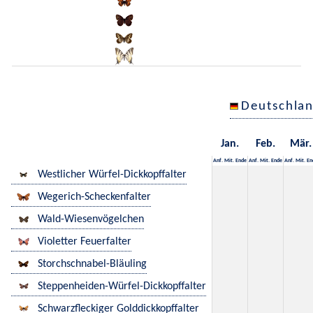
Deutschla
Jan.
Feb.
Mär.
Anf.
Mit.
Ende
Anf.
Mit.
Ende
Anf.
Mit.
En
Westlicher Würfel-Dickkopffalter
Wegerich-Scheckenfalter
Wald-Wiesenvögelchen
Violetter Feuerfalter
Storchschnabel-Bläuling
Steppenheiden-Würfel-Dickkopffalter
Schwarzfleckiger Golddickkopffalter