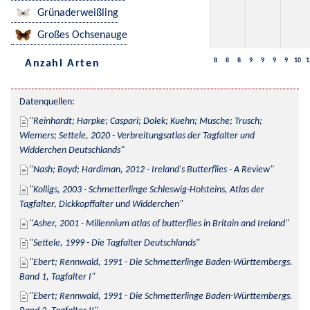
Grünaderweißling
Großes Ochsenauge
8
8
8
9
9
9
9
10
1
Anzahl Arten
Datenquellen:
Reinhardt; Harpke; Caspari; Dolek; Kuehn; Musche; Trusch; 
Wiemers; Settele, 2020 - Verbreitungsatlas der Tagfalter und 
Widderchen Deutschlands
Nash; Boyd; Hardiman, 2012 - Ireland's Butterflies - A Review
Kolligs, 2003 - Schmetterlinge Schleswig-Holsteins, Atlas der 
Tagfalter, Dickkopffalter und Widderchen
Asher, 2001 - Millennium atlas of butterflies in Britain and Ireland
Settele, 1999 - Die Tagfalter Deutschlands
Ebert; Rennwald, 1991 - Die Schmetterlinge Baden-Württembergs. 
Band 1, Tagfalter I
Ebert; Rennwald, 1991 - Die Schmetterlinge Baden-Württembergs. 