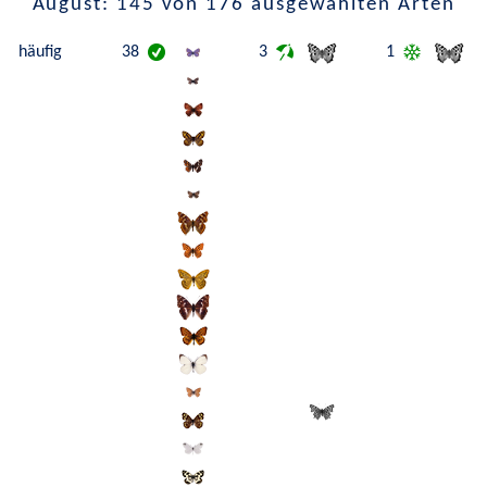
August: 145 von 176 ausgewählten Arten
häufig
38
3
1