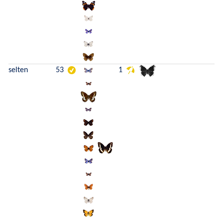
selten
53
1