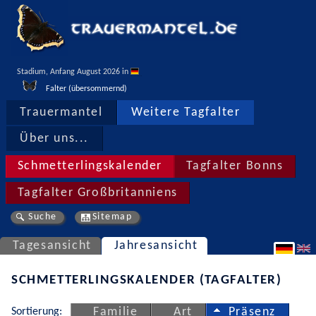
Stadium, Anfang August 2026 in 
Falter (übersommernd)
Trauermantel
Weitere Tagfalter
Über uns...
Schmetterlingskalender
Tagfalter Bonns
Tagfalter Großbritanniens
Suche
Sitemap
Tagesansicht
Jahresansicht
SCHMETTERLINGSKALENDER (TAGFALTER)
Sortierung:
Familie
Art
Präsenz