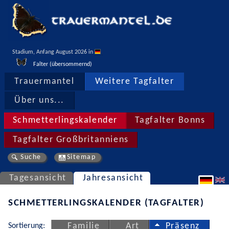
Stadium, Anfang August 2026 in 
Falter (übersommernd)
Trauermantel
Weitere Tagfalter
Über uns...
Schmetterlingskalender
Tagfalter Bonns
Tagfalter Großbritanniens
Suche
Sitemap
Tagesansicht
Jahresansicht
SCHMETTERLINGSKALENDER (TAGFALTER)
Sortierung:
Familie
Art
Präsenz