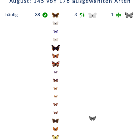
August: 145 von 176 ausgewählten Arten
häufig
38
3
1