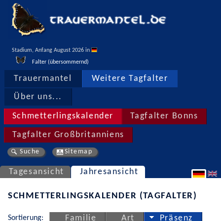
Stadium, Anfang August 2026 in 
Falter (übersommernd)
Trauermantel
Weitere Tagfalter
Über uns...
Schmetterlingskalender
Tagfalter Bonns
Tagfalter Großbritanniens
Suche
Sitemap
Tagesansicht
Jahresansicht
SCHMETTERLINGSKALENDER (TAGFALTER)
Sortierung:
Familie
Art
Präsenz