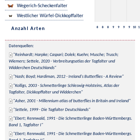
Wegerich-Scheckenfalter
Westlicher Würfel-Dickkopffalter
8
8
8
9
9
9
9
10
1
Anzahl Arten
Datenquellen:
Reinhardt; Harpke; Caspari; Dolek; Kuehn; Musche; Trusch; 
Wiemers; Settele, 2020 - Verbreitungsatlas der Tagfalter und 
Widderchen Deutschlands
Nash; Boyd; Hardiman, 2012 - Ireland's Butterflies - A Review
Kolligs, 2003 - Schmetterlinge Schleswig-Holsteins, Atlas der 
Tagfalter, Dickkopffalter und Widderchen
Asher, 2001 - Millennium atlas of butterflies in Britain and Ireland
Settele, 1999 - Die Tagfalter Deutschlands
Ebert; Rennwald, 1991 - Die Schmetterlinge Baden-Württembergs. 
Band 1, Tagfalter I
Ebert; Rennwald, 1991 - Die Schmetterlinge Baden-Württembergs. 