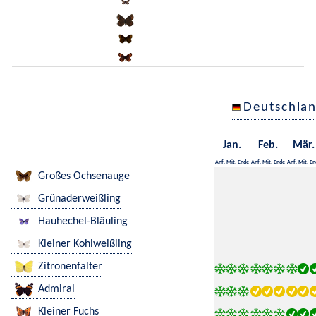
Deutschla
Jan.
Feb.
Mär.
Anf.
Mit.
Ende
Anf.
Mit.
Ende
Anf.
Mit.
En
Großes Ochsenauge
Grünaderweißling
Hauhechel-Bläuling
Kleiner Kohlweißling
Zitronenfalter
Admiral
Kleiner Fuchs