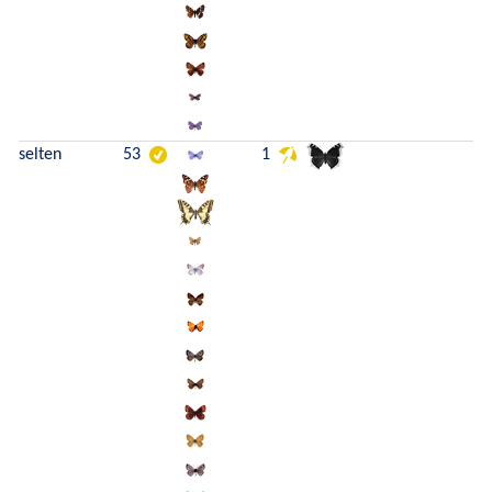
selten
53
1