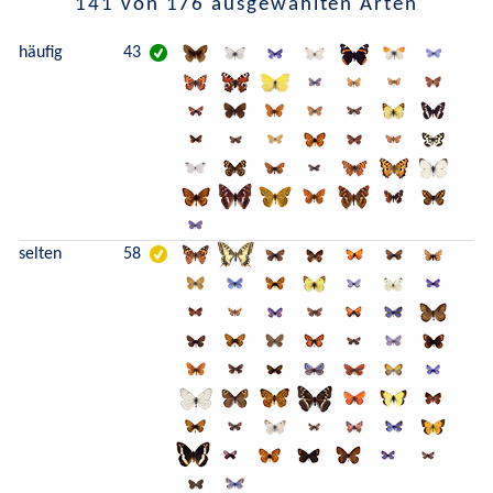
141 von 176 ausgewählten Arten
häufig
43
selten
58