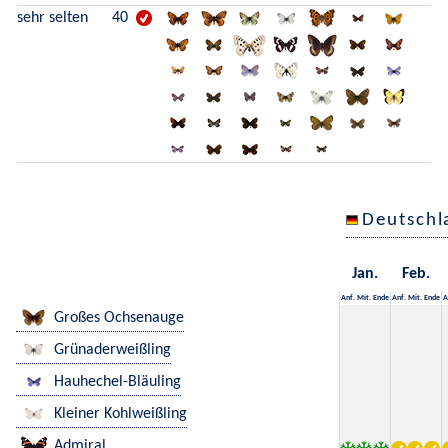
sehr selten
40
Deutschl
Jan.
Feb.
Anf.
Mit.
Ende
Anf.
Mit.
Ende
A
Großes Ochsenauge
Grünaderweißling
Hauhechel-Bläuling
Kleiner Kohlweißling
Admiral