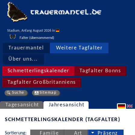
Stadium, Anfang August 2026 in 
Falter (übersommernd)
Trauermantel
Weitere Tagfalter
Über uns...
Schmetterlingskalender
Tagfalter Bonns
Tagfalter Großbritanniens
Suche
Sitemap
Tagesansicht
Jahresansicht
SCHMETTERLINGSKALENDER (TAGFALTER)
Sortierung:
Familie
Art
Präsenz