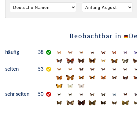
Beobachtbar in
De
häufig
38
selten
53
sehr selten
50