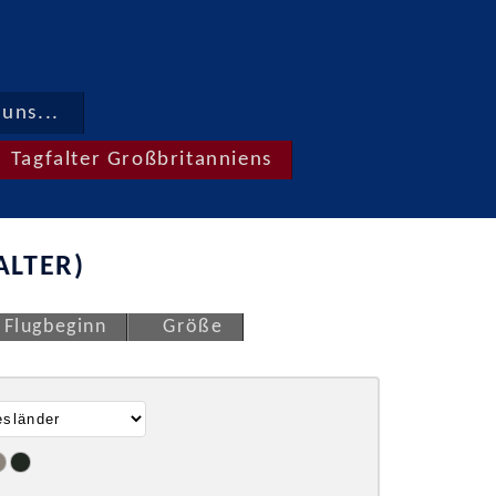
uns...
Tagfalter Großbritanniens
ALTER)
Flugbeginn
Größe