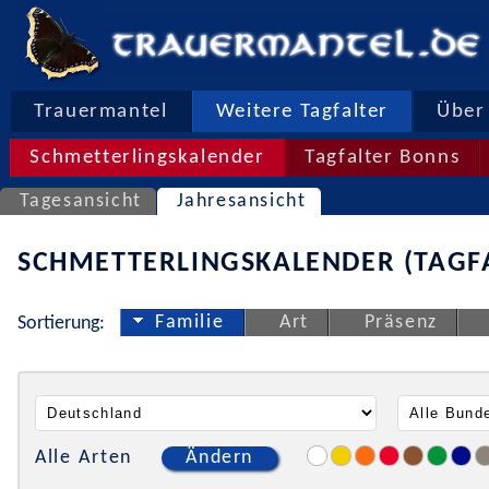
Trauermantel
Weitere Tagfalter
Über 
Schmetterlingskalender
Tagfalter Bonns
Tagesansicht
Jahresansicht
SCHMETTERLINGSKALENDER (TAGF
Familie
Art
Präsenz
Sortierung:
Alle Arten
Ändern