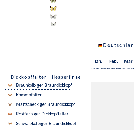
Deutschla
Jan.
Feb.
Mär.
Anf.
Mit.
Ende
Anf.
Mit.
Ende
Anf.
Mit.
En
Dickkopffalter - Hesperiinae
Braunkolbiger Braundickkopf
Kommafalter
Mattscheckiger Braundickkopf
Rostfarbiger Dickkopffalter
Schwarzkolbiger Braundickkopf