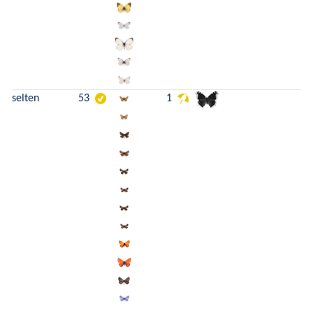
selten
53
1