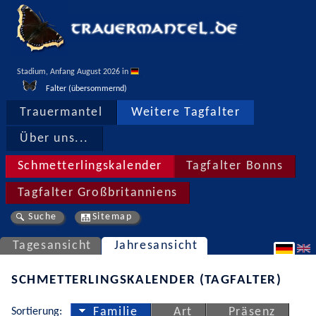
Stadium, Anfang August 2026 in 
Falter (übersommernd)
Trauermantel
Weitere Tagfalter
Über uns...
Schmetterlingskalender
Tagfalter Bonns
Tagfalter Großbritanniens
Suche
Sitemap
Tagesansicht
Jahresansicht
SCHMETTERLINGSKALENDER (TAGFALTER)
Sortierung:
Familie
Art
Präsenz