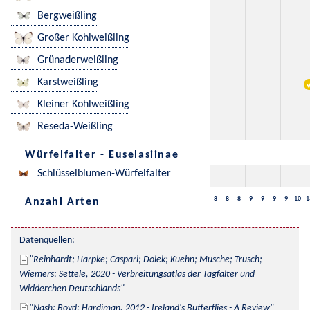
Bergweißling
Großer Kohlweißling
Grünaderweißling
Karstweißling
Kleiner Kohlweißling
Reseda-Weißling
Würfelfalter - Euselasiinae
Schlüsselblumen-Würfelfalter
8
8
8
9
9
9
9
10
1
Anzahl Arten
Datenquellen:
Reinhardt; Harpke; Caspari; Dolek; Kuehn; Musche; Trusch; 
Wiemers; Settele, 2020 - Verbreitungsatlas der Tagfalter und 
Widderchen Deutschlands
Nash; Boyd; Hardiman, 2012 - Ireland's Butterflies - A Review