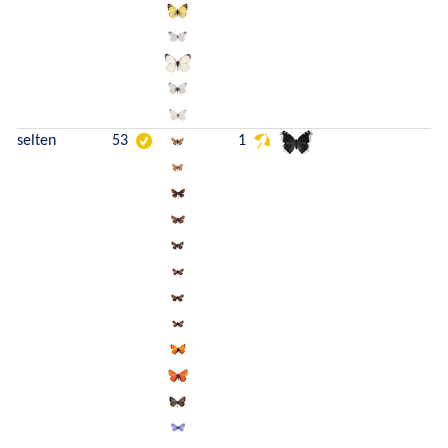
selten
53
1