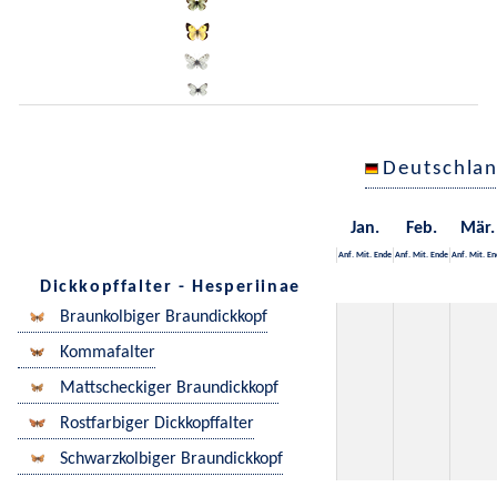
Deutschla
Jan.
Feb.
Mär.
Anf.
Mit.
Ende
Anf.
Mit.
Ende
Anf.
Mit.
En
Dickkopffalter - Hesperiinae
Braunkolbiger Braundickkopf
Kommafalter
Mattscheckiger Braundickkopf
Rostfarbiger Dickkopffalter
Schwarzkolbiger Braundickkopf