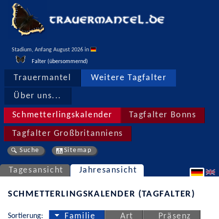
Stadium, Anfang August 2026 in 
Falter (übersommernd)
Trauermantel
Weitere Tagfalter
Über uns...
Schmetterlingskalender
Tagfalter Bonns
Tagfalter Großbritanniens
Suche
Sitemap
Tagesansicht
Jahresansicht
SCHMETTERLINGSKALENDER (TAGFALTER)
Sortierung:
Familie
Art
Präsenz