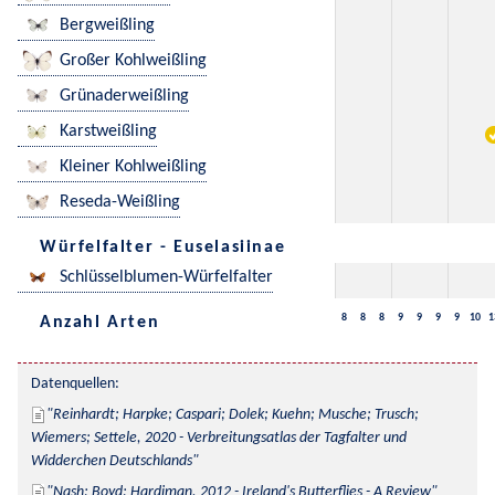
Bergweißling
Großer Kohlweißling
Grünaderweißling
Karstweißling
Kleiner Kohlweißling
Reseda-Weißling
Würfelfalter - Euselasiinae
Schlüsselblumen-Würfelfalter
8
8
8
9
9
9
9
10
1
Anzahl Arten
Datenquellen:
Reinhardt; Harpke; Caspari; Dolek; Kuehn; Musche; Trusch; 
Wiemers; Settele, 2020 - Verbreitungsatlas der Tagfalter und 
Widderchen Deutschlands
Nash; Boyd; Hardiman, 2012 - Ireland's Butterflies - A Review