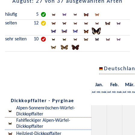
August: 27 von 37 ausgewählten Arten
häufig
5
selten
12
sehr selten
10
Deutschla
Jan.
Feb.
Mär.
Anf.
Mit.
Ende
Anf.
Mit.
Ende
Anf.
Mit.
En
Dickkopffalter - Pyrginae
Alpen-Sonnenröschen-Würfel-
Dickkopffalter
Fahlfleckiger Alpen-Würfel-
Dickkopffalter
Heilziest-Dickkopffalter