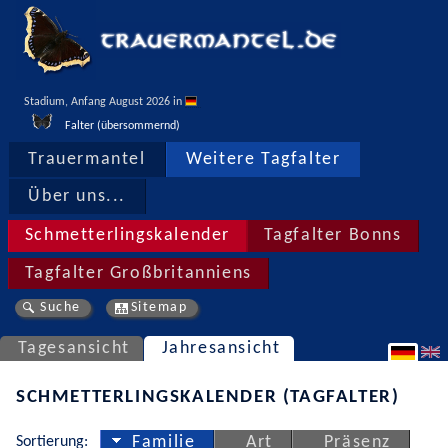
Stadium, Anfang August 2026 in 
Falter (übersommernd)
Trauermantel
Weitere Tagfalter
Über uns...
Schmetterlingskalender
Tagfalter Bonns
Tagfalter Großbritanniens
Suche
Sitemap
Tagesansicht
Jahresansicht
SCHMETTERLINGSKALENDER (TAGFALTER)
Sortierung:
Familie
Art
Präsenz