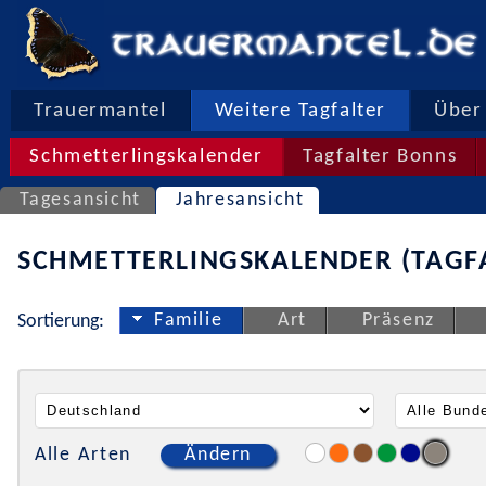
Trauermantel
Weitere Tagfalter
Über 
Schmetterlingskalender
Tagfalter Bonns
Tagesansicht
Jahresansicht
SCHMETTERLINGSKALENDER (TAGF
Familie
Art
Präsenz
Sortierung:
Alle Arten
Ändern