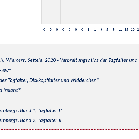
0
0
0
0
0
0
0
1
1
3
5
8
11
15
20
2
h; Wiemers; Settele, 2020 - Verbreitungsatlas der Tagfalter u
view
 der Tagfalter, Dickkopffalter und Widderchen
d Ireland
mbergs. Band 1, Tagfalter I
mbergs. Band 2, Tagfalter II