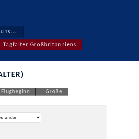
uns...
Tagfalter Großbritanniens
ALTER)
Flugbeginn
Größe