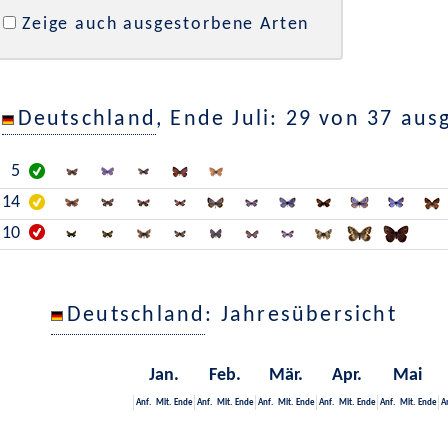
Zeige auch ausgestorbene Arten
n
Deutschland
, Ende Juli: 29 von 37 au
5
14
10
Deutschland
: Jahresübersicht
Jan.
Feb.
Mär.
Apr.
Mai
Anf.
Mit.
Ende
Anf.
Mit.
Ende
Anf.
Mit.
Ende
Anf.
Mit.
Ende
Anf.
Mit.
Ende
A