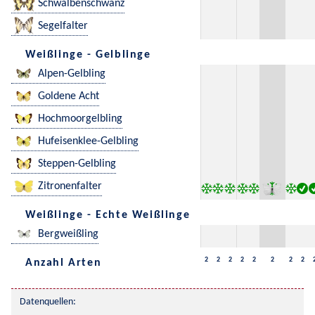
Schwalbenschwanz
Segelfalter
Weißlinge - Gelblinge
Alpen-Gelbling
Goldene Acht
Hochmoorgelbling
Hufeisenklee-Gelbling
Steppen-Gelbling
Zitronenfalter
Weißlinge - Echte Weißlinge
Bergweißling
2
2
2
2
2
2
2
2
Anzahl Arten
Datenquellen: