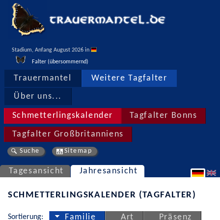
Stadium, Anfang August 2026 in 
Falter (übersommernd)
Trauermantel
Weitere Tagfalter
Über uns...
Schmetterlingskalender
Tagfalter Bonns
Tagfalter Großbritanniens
Suche
Sitemap
Tagesansicht
Jahresansicht
SCHMETTERLINGSKALENDER (TAGFALTER)
Sortierung:
Familie
Art
Präsenz