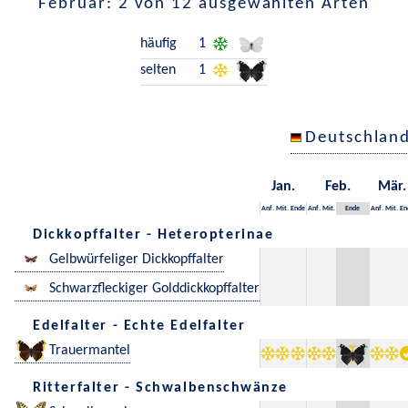
Februar: 2 von 12 ausgewählten Arten
häufig
1
selten
1
Deutschlan
Jan.
Feb.
Mär.
Anf.
Mit.
Ende
Anf.
Mit.
Ende
Anf.
Mit.
En
Dickkopffalter - Heteropterinae
Gelbwürfeliger Dickkopffalter
Schwarzfleckiger Golddickkopffalter
Edelfalter - Echte Edelfalter
Trauermantel
Ritterfalter - Schwalbenschwänze