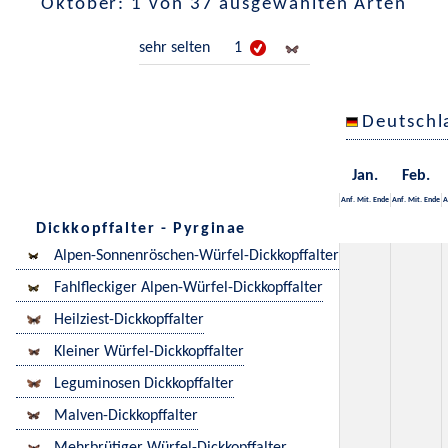
Oktober: 1 von 37 ausgewählten Arten
sehr selten
1
Deutschl
Jan.
Feb.
Anf.
Mit.
Ende
Anf.
Mit.
Ende
A
Dickkopffalter - Pyrginae
Alpen-Sonnenröschen-Würfel-Dickkopffalter
Fahlfleckiger Alpen-Würfel-Dickkopffalter
Heilziest-Dickkopffalter
Kleiner Würfel-Dickkopffalter
Leguminosen Dickkopffalter
Malven-Dickkopffalter