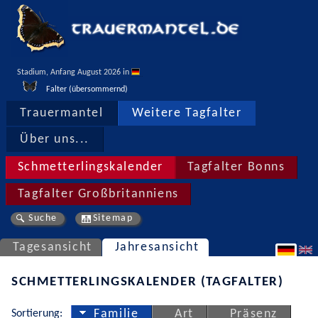
Stadium, Anfang August 2026 in 
Falter (übersommernd)
Trauermantel
Weitere Tagfalter
Über uns...
Schmetterlingskalender
Tagfalter Bonns
Tagfalter Großbritanniens
Suche
Sitemap
Tagesansicht
Jahresansicht
SCHMETTERLINGSKALENDER (TAGFALTER)
Sortierung:
Familie
Art
Präsenz