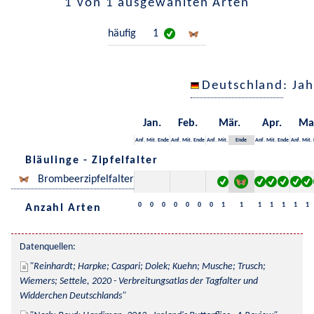
1 von 1 ausgewählten Arten
häufig
1
Deutschland
: Ja
Jan.
Feb.
Mär.
Apr.
Ma
Anf.
Mit.
Ende
Anf.
Mit.
Ende
Anf.
Mit.
Ende
Anf.
Mit.
Ende
Anf.
Mit.
Bläulinge - Zipfelfalter
Brombeerzipfelfalter
0
0
0
0
0
0
0
1
1
1
1
1
1
1
Anzahl Arten
Datenquellen:
Reinhardt; Harpke; Caspari; Dolek; Kuehn; Musche; Trusch; 
Wiemers; Settele, 2020 - Verbreitungsatlas der Tagfalter und 
Widderchen Deutschlands