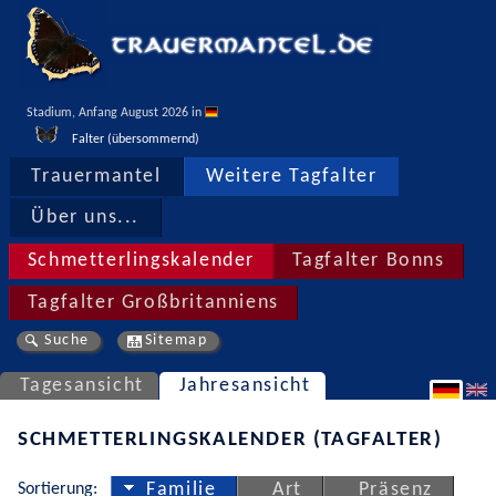
Stadium, Anfang August 2026 in 
Falter (übersommernd)
Trauermantel
Weitere Tagfalter
Über uns...
Schmetterlingskalender
Tagfalter Bonns
Tagfalter Großbritanniens
Suche
Sitemap
Tagesansicht
Jahresansicht
SCHMETTERLINGSKALENDER (TAGFALTER)
Sortierung:
Familie
Art
Präsenz