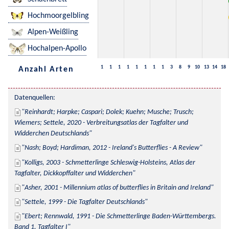
Hochmoorgelbling
Alpen-Weißling
Hochalpen-Apollo
1
1
1
1
1
1
1
1
3
8
9
10
13
14
18
Anzahl Arten
Datenquellen:
Reinhardt; Harpke; Caspari; Dolek; Kuehn; Musche; Trusch; 
Wiemers; Settele, 2020 - Verbreitungsatlas der Tagfalter und 
Widderchen Deutschlands
Nash; Boyd; Hardiman, 2012 - Ireland's Butterflies - A Review
Kolligs, 2003 - Schmetterlinge Schleswig-Holsteins, Atlas der 
Tagfalter, Dickkopffalter und Widderchen
Asher, 2001 - Millennium atlas of butterflies in Britain and Ireland
Settele, 1999 - Die Tagfalter Deutschlands
Ebert; Rennwald, 1991 - Die Schmetterlinge Baden-Württembergs. 
Band 1, Tagfalter I