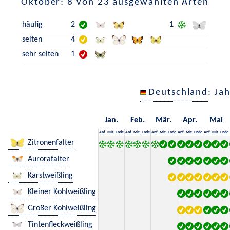
Oktober: 8 von 23 ausgewählten Arten
häufig
2
1
selten
4
sehr selten
1
Deutschland
: Ja
Jan.
Feb.
Mär.
Apr.
Mai
Anf.
Mit.
Ende
Anf.
Mit.
Ende
Anf.
Mit.
Ende
Anf.
Mit.
Ende
Anf.
Mit.
Ende
Zitronenfalter
Aurorafalter
Karstweißling
Kleiner Kohlweißling
Großer Kohlweißling
Tintenfleckweißling