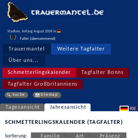
Stadium, Anfang August 2026 in 
Falter (übersommernd)
Trauermantel
Weitere Tagfalter
Über uns...
Schmetterlingskalender
Tagfalter Bonns
Tagfalter Großbritanniens
Suche
Sitemap
Tagesansicht
Jahresansicht
SCHMETTERLINGSKALENDER (TAGFALTER)
Sortierung:
Familie
Art
Präsenz