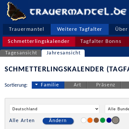
Trauermantel
Weitere Tagfalter
Über 
Schmetterlingskalender
Tagfalter Bonns
Tagesansicht
Jahresansicht
SCHMETTERLINGSKALENDER (TAGF
Familie
Art
Präsenz
Sortierung:
Alle Arten
Ändern