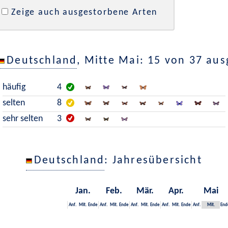
Zeige auch ausgestorbene Arten
Deutschland
, Mitte Mai: 15 von 37 au
häufig
4
selten
8
sehr selten
3
Deutschland
: Jahresübersicht
Jan.
Feb.
Mär.
Apr.
Mai
Anf.
Mit.
Ende
Anf.
Mit.
Ende
Anf.
Mit.
Ende
Anf.
Mit.
Ende
Anf.
Mit.
End