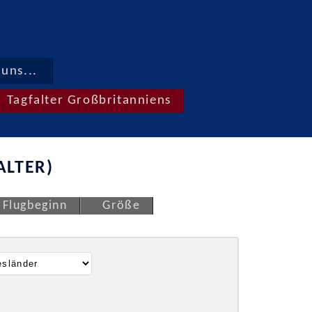
uns...
Tagfalter Großbritanniens
ALTER)
Flugbeginn
Größe