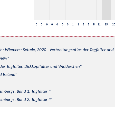
0
0
0
0
0
0
0
1
1
3
5
8
11
15
2
h; Wiemers; Settele, 2020 - Verbreitungsatlas der Tagfalter u
view
 der Tagfalter, Dickkopffalter und Widderchen
d Ireland
mbergs. Band 1, Tagfalter I
mbergs. Band 2, Tagfalter II