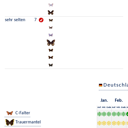
sehr selten
7
Deutschl
Jan.
Feb.
Anf.
Mit.
Ende
Anf.
Mit.
Ende
A
C-Falter
Trauermantel