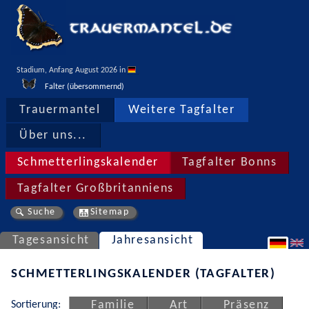
Stadium, Anfang August 2026 in 
Falter (übersommernd)
Trauermantel
Weitere Tagfalter
Über uns...
Schmetterlingskalender
Tagfalter Bonns
Tagfalter Großbritanniens
Suche
Sitemap
Tagesansicht
Jahresansicht
SCHMETTERLINGSKALENDER (TAGFALTER)
Sortierung:
Familie
Art
Präsenz