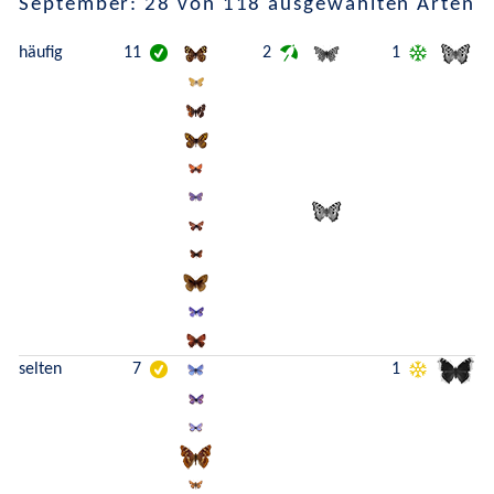
September: 28 von 118 ausgewählten Arten
häufig
11
2
1
selten
7
1